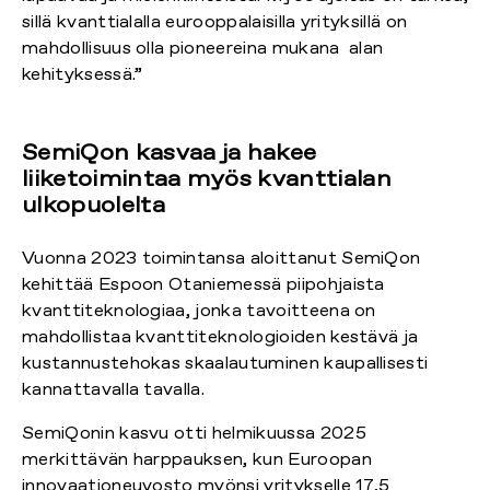
sillä kvanttialalla eurooppalaisilla yrityksillä on
mahdollisuus olla pioneereina mukana alan
kehityksessä.”
SemiQon kasvaa ja hakee
liiketoimintaa myös kvanttialan
ulkopuolelta
Vuonna 2023 toimintansa aloittanut SemiQon
kehittää Espoon Otaniemessä piipohjaista
kvanttiteknologiaa, jonka tavoitteena on
mahdollistaa kvanttiteknologioiden kestävä ja
kustannustehokas skaalautuminen kaupallisesti
kannattavalla tavalla.
SemiQonin kasvu otti helmikuussa 2025
merkittävän harppauksen, kun Euroopan
innovaationeuvosto myönsi yritykselle 17,5