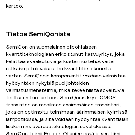
kertoo.
Tietoa SemiQonista
SemiQon on suomalainen piipohjaiseen
kvanttiteknologiaan erikoistunut kasvuyritys, joka
kehittää skaalautuvia ja kustannustehokkaita
ratkaisuja tulevaisuuden kvanttitietokoneita
varten. SemiQonin komponentit voidaan valmistaa
hyödyntäen nykyisiä puolijohteiden
valmistusmenetelmiä, mikä tekee niistä soveltuvia
teolliseen tuotantoon. SemiQonin kryo-CMOS
transistori on maailman ensimmäinen transistori,
joka on optimoitu toimimaan äärimmäisen kylmissä
lämpötiloissa, ja sitä voidaan hyödyntää kvanttialan
lisäksi mm. avaruusteknologian sovelluksissa.
SemiQon toimii Espoon Otaniemessä ja sen tiimi