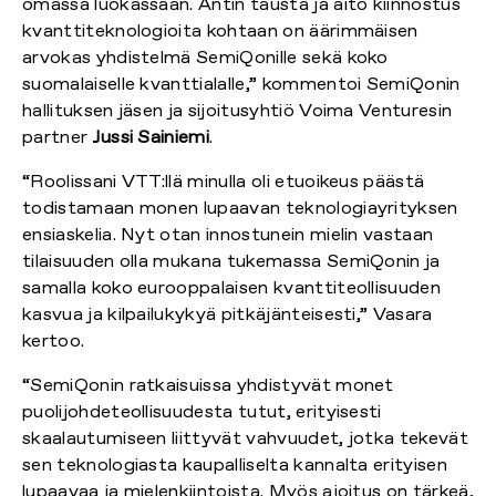
omassa luokassaan. Antin tausta ja aito kiinnostus
kvanttiteknologioita kohtaan on äärimmäisen
arvokas yhdistelmä SemiQonille sekä koko
suomalaiselle kvanttialalle,” kommentoi SemiQonin
hallituksen jäsen ja sijoitusyhtiö Voima Venturesin
partner
Jussi Sainiemi
.
“Roolissani VTT:llä minulla oli etuoikeus päästä
todistamaan monen lupaavan teknologiayrityksen
ensiaskelia. Nyt otan innostunein mielin vastaan
tilaisuuden olla mukana tukemassa SemiQonin ja
samalla koko eurooppalaisen kvanttiteollisuuden
kasvua ja kilpailukykyä pitkäjänteisesti,” Vasara
kertoo.
“SemiQonin ratkaisuissa yhdistyvät monet
puolijohdeteollisuudesta tutut, erityisesti
skaalautumiseen liittyvät vahvuudet, jotka tekevät
sen teknologiasta kaupalliselta kannalta erityisen
lupaavaa ja mielenkiintoista. Myös ajoitus on tärkeä,