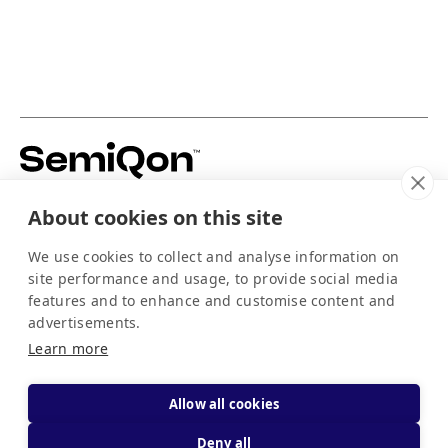
Building silicon-based quantum hardware to
About cookies on this site
power the scale-up of quantum computing.
For media
We use cookies to collect and analyse information on
info@semiqon.tech
site performance and usage, to provide social media
+358 105 710 910
features and to enhance and customise content and
Scallop
advertisements.
EQUSPACE
Learn more
Arctic-kdt
QLSI2
Allow all cookies
SPINS Pilot Line
Deny all
Copyright © All Rights Reserved