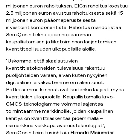
miljoonan euron rahoituksen. EIC:n rahoitus koostuu
2,5 miljoonan euron avustusrahoituksesta sekä 15
miljoonan euron pääomaperusteisesta
investointikomponentista. Rahoitus mahdollistaa
SemiQonin teknologian nopeamman
kaupallistamisen ja liiketoiminnan laajentamisen
kvanttiteollisuuden ulkopuolisille aloille.
"Uskomme, että skaalautuvien
kvanttitietokoneiden tulevaisuus rakentuu
puolijohteiden varaan, aivan kuten nykyinen
digitaalinen aikakautemme on rakentunut.
Ratkaisumme kiinnostavat kuitenkin laajasti myös
kvanttialan ulkopuolella. Kaupallistamalla kryo-
CMOS teknologiamme voimme laajentaa
toimintaamme markkinoille, joiden kaupallinen
kehitys on kvanttilaskentaa pidemmällä –
esimerkkinä vaikkapa avaruusteknologiat",
SemiQonin toimitusjohtaja
Himadri Majumdar