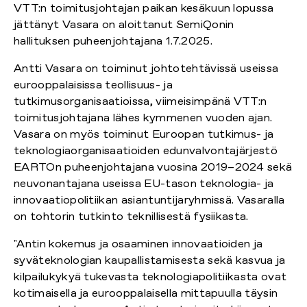
VTT:n toimitusjohtajan paikan kesäkuun lopussa
jättänyt Vasara on aloittanut SemiQonin
hallituksen puheenjohtajana 1.7.2025.
Antti Vasara on toiminut johtotehtävissä useissa
eurooppalaisissa teollisuus- ja
tutkimusorganisaatioissa, viimeisimpänä VTT:n
toimitusjohtajana lähes kymmenen vuoden ajan.
Vasara on myös toiminut Euroopan tutkimus- ja
teknologiaorganisaatioiden edunvalvontajärjestö
EARTOn puheenjohtajana vuosina 2019–2024 sekä
neuvonantajana useissa EU-tason teknologia- ja
innovaatiopolitiikan asiantuntijaryhmissä. Vasaralla
on tohtorin tutkinto teknillisestä fysiikasta.
"Antin kokemus ja osaaminen innovaatioiden ja
syväteknologian kaupallistamisesta sekä kasvua ja
kilpailukykyä tukevasta teknologiapolitiikasta ovat
kotimaisella ja eurooppalaisella mittapuulla täysin